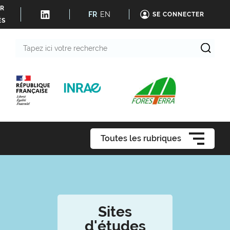
ER
FR
EN
SE CONNECTER
ÉS
Tapez
ici
votre
recherche
Toutes les rubriques
Sites
d'études