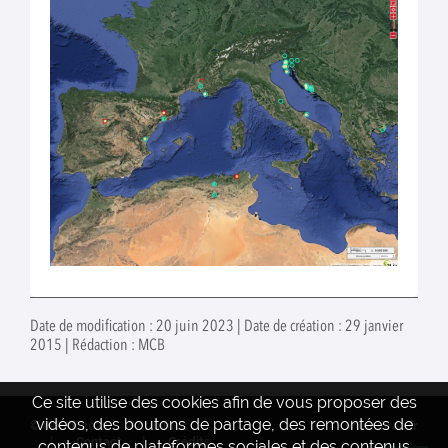
Date de modification : 20 juin 2023 | Date de création : 29 janvier
2015 | Rédaction : MCB
Ce site utilise des cookies afin de vous proposer des
vidéos, des boutons de partage, des remontées de
© INRAE 2022
Actualités
www.inrae.fr
Contact
Crédits
contenus de plateformes sociales et des contenus