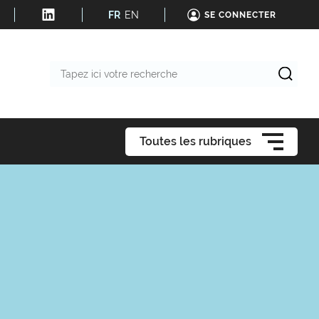
FR
EN
SE CONNECTER
Tapez
ici
votre
recherche
Toutes les rubriques